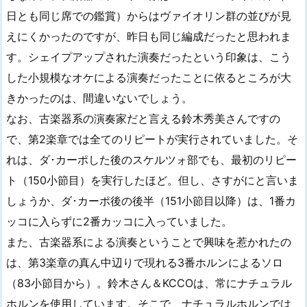
日とも同じ席での鑑賞）からはヴァイオリン群の並びが見
えにくかったのですが、昨日も同じ編成だったと思われま
す。シェイプアップされた演奏だったという印象は、こう
した小規模なオケによる演奏だったことに依るところが大
きかったのは、間違いないでしょう。
なお、古楽器系の演奏家だと言える鈴木秀美さんですの
で、第2楽章では全てのリピートが実行されていました。そ
れは、ダ･カーポした後のスケルツォ部でも、最初のリピー
ト（150小節目）を実行したほど。但し、さすがにと言いま
しょうか、ダ･カーポ後の後半（151小節目以降）は、1番カ
ッコに入らずに2番カッコに入っていました。
また、古楽器系による演奏ということで興味を惹かれたの
は、第3楽章の真ん中辺りで現れる3番ホルンによるソロ
（83小節目から）。鈴木さん＆KCCOは、常にナチュラル
ホルンを使用しています。そこで、ナチュラルホルンでは