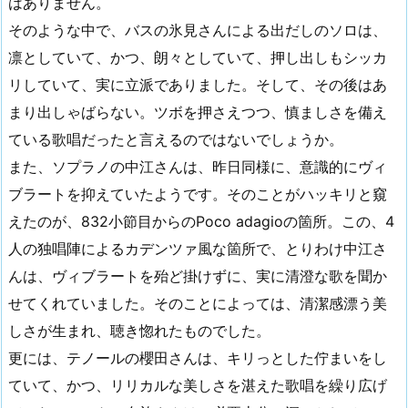
はありません。
そのような中で、バスの氷見さんによる出だしのソロは、
凛としていて、かつ、朗々としていて、押し出しもシッカ
リしていて、実に立派でありました。そして、その後はあ
まり出しゃばらない。ツボを押さえつつ、慎ましさを備え
ている歌唱だったと言えるのではないでしょうか。
また、ソプラノの中江さんは、昨日同様に、意識的にヴィ
ブラートを抑えていたようです。そのことがハッキリと窺
えたのが、832小節目からのPoco adagioの箇所。この、4
人の独唱陣によるカデンツァ風な箇所で、とりわけ中江さ
んは、ヴィブラートを殆ど掛けずに、実に清澄な歌を聞か
せてくれていました。そのことによっては、清潔感漂う美
しさが生まれ、聴き惚れたものでした。
更には、テノールの櫻田さんは、キリっとした佇まいをし
ていて、かつ、リリカルな美しさを湛えた歌唱を繰り広げ