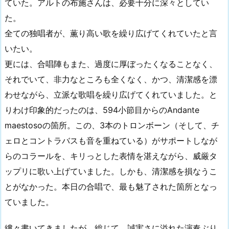
ていた。アルトの布施さんは、必要十分に深々としてい
た。
全ての独唱者が、薫り高い歌を繰り広げてくれていたと言
いたい。
更には、合唱陣もまた、過度に厚ぼったくなることなく、
それでいて、非力なところも全くなく、かつ、清潔感を漂
わせながら、立派な歌唱を繰り広げてくれていました。と
りわけ印象的だったのは、594小節目からのAndante
maestosoの箇所。この、3本のトロンボーン（そして、チ
ェロとコントラバスも音を重ねている）がサポートしなが
らのコラールを、キリっとした表情を湛えながら、威厳タ
ップリに歌い上げていました。しかも、清潔感を損なうこ
とがなかった。本日の合唱で、最も魅了された箇所となっ
ていました。
縷々書いてきましたが、総じて、誠実さに溢れた演奏ぶり