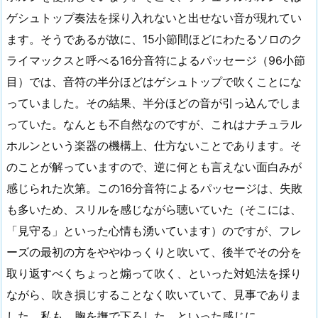
ゲシュトップ奏法を採り入れないと出せない音が現れてい
ます。そうであるが故に、15小節間ほどにわたるソロのク
ライマックスと呼べる16分音符によるパッセージ（96小節
目）では、音符の半分ほどはゲシュトップで吹くことにな
っていました。その結果、半分ほどの音が引っ込んでしま
っていた。なんとも不自然なのですが、これはナチュラル
ホルンという楽器の機構上、仕方ないことであります。そ
のことが解っていますので、逆に何とも言えない面白みが
感じられた次第。この16分音符によるパッセージは、失敗
も多いため、スリルを感じながら聴いていた（そこには、
「見守る」といった心情も湧いています）のですが、フレ
ーズの最初の方をややゆっくりと吹いて、後半でその分を
取り返すべくちょっと煽って吹く、といった対処法を採り
ながら、吹き損じすることなく吹いていて、見事でありま
した。私も、胸を撫で下ろした、といった感じに。