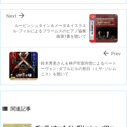

Next
ルービンシュタイン＆メータ＆イスラエ
ル･フィルによるブラームスのピアノ協奏
曲第1番を聴いて

Prev
鈴木秀美さん＆神戸市室内管によるベート
ーヴェン･ダブルビルの初日（ミサ･ソレム
ニス）を聴いて

関連記事