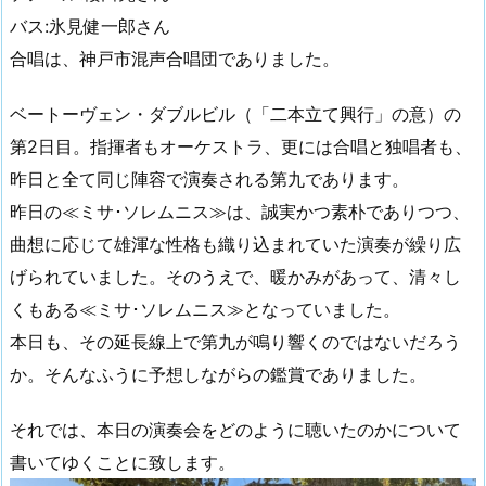
バス:氷見健一郎さん
合唱は、神戸市混声合唱団でありました。
ベートーヴェン・ダブルビル（「二本立て興行」の意）の
第2日目。指揮者もオーケストラ、更には合唱と独唱者も、
昨日と全て同じ陣容で演奏される第九であります。
昨日の≪ミサ･ソレムニス≫は、誠実かつ素朴でありつつ、
曲想に応じて雄渾な性格も織り込まれていた演奏が繰り広
げられていました。そのうえで、暖かみがあって、清々し
くもある≪ミサ･ソレムニス≫となっていました。
本日も、その延長線上で第九が鳴り響くのではないだろう
か。そんなふうに予想しながらの鑑賞でありました。
それでは、本日の演奏会をどのように聴いたのかについて
書いてゆくことに致します。