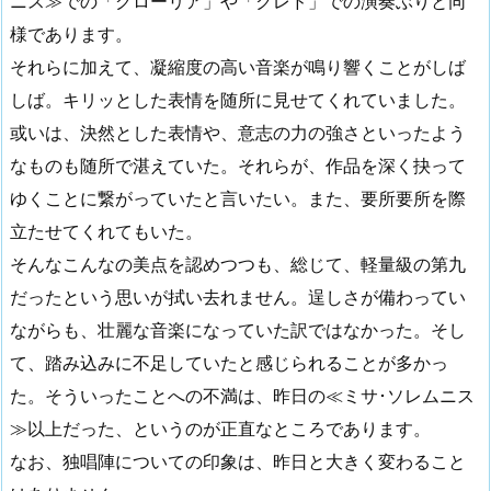
ニス≫での「グローリア」や「クレド」での演奏ぶりと同
様であります。
それらに加えて、凝縮度の高い音楽が鳴り響くことがしば
しば。キリッとした表情を随所に見せてくれていました。
或いは、決然とした表情や、意志の力の強さといったよう
なものも随所で湛えていた。それらが、作品を深く抉って
ゆくことに繋がっていたと言いたい。また、要所要所を際
立たせてくれてもいた。
そんなこんなの美点を認めつつも、総じて、軽量級の第九
だったという思いが拭い去れません。逞しさが備わってい
ながらも、壮麗な音楽になっていた訳ではなかった。そし
て、踏み込みに不足していたと感じられることが多かっ
た。そういったことへの不満は、昨日の≪ミサ･ソレムニス
≫以上だった、というのが正直なところであります。
なお、独唱陣についての印象は、昨日と大きく変わること