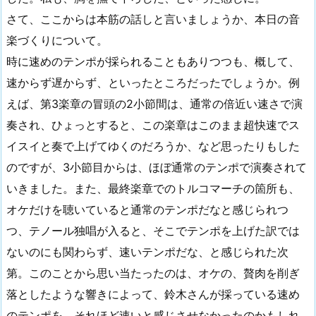
さて、ここからは本筋の話しと言いましょうか、本日の音
楽づくりについて。
時に速めのテンポが採られることもありつつも、概して、
速からず遅からず、といったところだったでしょうか。例
えば、第3楽章の冒頭の2小節間は、通常の倍近い速さで演
奏され、ひょっとすると、この楽章はこのまま超快速でス
イスイと奏で上げてゆくのだろうか、など思ったりもした
のですが、3小節目からは、ほぼ通常のテンポで演奏されて
いきました。また、最終楽章でのトルコマーチの箇所も、
オケだけを聴いていると通常のテンポだなと感じられつ
つ、テノール独唱が入ると、そこでテンポを上げた訳では
ないのにも関わらず、速いテンポだな、と感じられた次
第。このことから思い当たったのは、オケの、贅肉を削ぎ
落としたような響きによって、鈴木さんが採っている速め
のテンポを、それほど速いと感じさせなかったのかもしれ