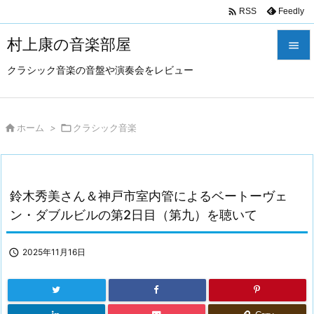

Feedly
RSS
村上康の音楽部屋

クラシック音楽の音盤や演奏会をレビュー

メニュ

サイド

ホーム
>

クラシック音楽

前へ

鈴木秀美さん＆神戸市室内管によるベートーヴェ
次へ
ン・ダブルビルの第2日目（第九）を聴いて

検索

2025年11月16日