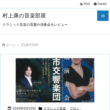

Feedly
RSS
村上康の音楽部屋

クラシック音楽の音盤や演奏会をレビュー

メニュ

サイド

ホーム
>

阪田知樹

前へ

次へ

検索

2026年6月20日

クラシック音楽
,
フロン
,