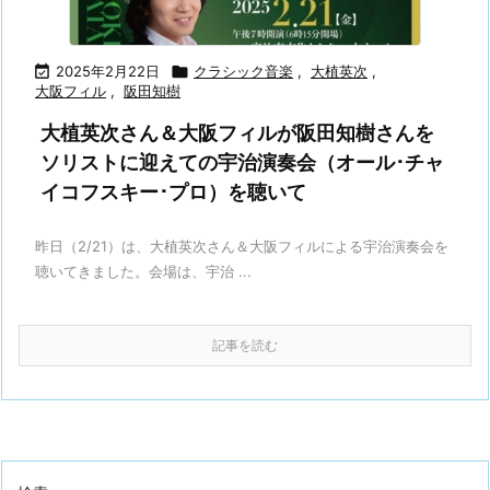

2025年2月22日

クラシック音楽
,
大植英次
,
大阪フィル
,
阪田知樹
大植英次さん＆大阪フィルが阪田知樹さんを
ソリストに迎えての宇治演奏会（オール･チャ
イコフスキー･プロ）を聴いて
昨日（2/21）は、大植英次さん＆大阪フィルによる宇治演奏会を
聴いてきました。会場は、宇治 ...
記事を読む