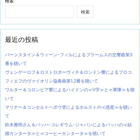
検索
検索
最近の投稿
バーンスタイン＆ウィーン･フィルによるブラームスの交響曲第3
番を聴いて
ヴェンゲーロフ＆ロストロポーヴィチ＆ロンドン響によるプロコ
フィエフのヴァイオリン協奏曲第1,2番を聴いて
ワルター＆コロンビア響によるハイドンの≪V字≫と≪軍隊≫を聴
いて
マリナー＆コンセルトヘボウ管によるホルストの≪惑星≫を聴い
て
鈴木雅明さん＆バッハ･コレギウム･ジャパンによるバッハの≪結
婚カンタータ≫と≪コーヒーカンタータ≫を聴いて