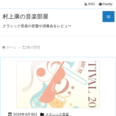

Feedly
RSS
村上康の音楽部屋

クラシック音楽の音盤や演奏会をレビュー

メニュ

サイド

ホーム
>

務川慧悟

前へ

次へ

検索

2026年4月18日

クラシック音楽
,