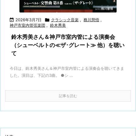

2026年3月7日

クラシック音楽
,
務川慧悟
,
神戸市室内管弦楽団
,
鈴木秀美
鈴木秀美さん＆神戸市室内管による演奏会
（シューベルトの≪ザ･グレート≫ 他）を聴い
て
今日は、鈴木秀美さん＆神戸市室内管による演奏会を聴いてきま
した。演目は、下記の3曲。 ●シ ...
記事を読む