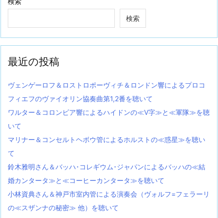
検索
検索
最近の投稿
ヴェンゲーロフ＆ロストロポーヴィチ＆ロンドン響によるプロコ
フィエフのヴァイオリン協奏曲第1,2番を聴いて
ワルター＆コロンビア響によるハイドンの≪V字≫と≪軍隊≫を聴
いて
マリナー＆コンセルトヘボウ管によるホルストの≪惑星≫を聴い
て
鈴木雅明さん＆バッハ･コレギウム･ジャパンによるバッハの≪結
婚カンタータ≫と≪コーヒーカンタータ≫を聴いて
小林資典さん＆神戸市室内管による演奏会（ヴォルフ=フェラーリ
の≪スザンナの秘密≫ 他）を聴いて