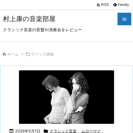

Feedly
RSS
村上康の音楽部屋

クラシック音楽の音盤や演奏会をレビュー

メニュ

サイド

ホーム
>

ラベック姉妹

前へ

次へ

検索

2026年5月1日

クラシック音楽
,
ムローヴァ
,