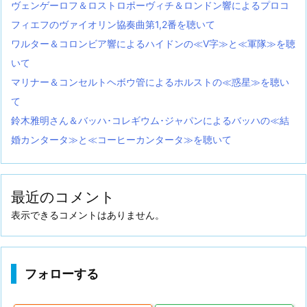
ヴェンゲーロフ＆ロストロポーヴィチ＆ロンドン響によるプロコ
フィエフのヴァイオリン協奏曲第1,2番を聴いて
ワルター＆コロンビア響によるハイドンの≪V字≫と≪軍隊≫を聴
いて
マリナー＆コンセルトヘボウ管によるホルストの≪惑星≫を聴い
て
鈴木雅明さん＆バッハ･コレギウム･ジャパンによるバッハの≪結
婚カンタータ≫と≪コーヒーカンタータ≫を聴いて
最近のコメント
表示できるコメントはありません。
フォローする