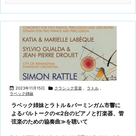

2023年11月15日

クラシック音楽
,
ラトル
,
ラベック姉妹
ラベック姉妹とラトル＆バーミンガム市響に
よるバルトークの≪2台のピアノと打楽器、管
弦楽のための協奏曲≫を聴いて