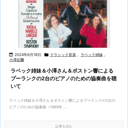

2024年6月18日

クラシック音楽
,
ラベック姉妹
,
小澤征爾
ラベック姉妹＆小澤さん＆ボストン響による
プーランクの2台のピアノのための協奏曲を聴
いて
ラベック姉妹＆小澤さん＆ボストン響によるプーランクの2台の
ピアノのための協奏曲（1989年 ...
記事を読む