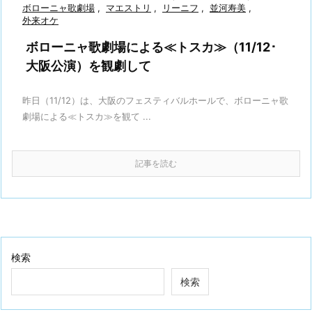
ボローニャ歌劇場
,
マエストリ
,
リーニフ
,
並河寿美
,
外来オケ
ボローニャ歌劇場による≪トスカ≫（11/12･
大阪公演）を観劇して
昨日（11/12）は、大阪のフェスティバルホールで、ボローニャ歌
劇場による≪トスカ≫を観て ...
記事を読む
検索
検索