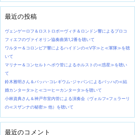
最近の投稿
ヴェンゲーロフ＆ロストロポーヴィチ＆ロンドン響によるプロコ
フィエフのヴァイオリン協奏曲第1,2番を聴いて
ワルター＆コロンビア響によるハイドンの≪V字≫と≪軍隊≫を聴
いて
マリナー＆コンセルトヘボウ管によるホルストの≪惑星≫を聴い
て
鈴木雅明さん＆バッハ･コレギウム･ジャパンによるバッハの≪結
婚カンタータ≫と≪コーヒーカンタータ≫を聴いて
小林資典さん＆神戸市室内管による演奏会（ヴォルフ=フェラーリ
の≪スザンナの秘密≫ 他）を聴いて
最近のコメント