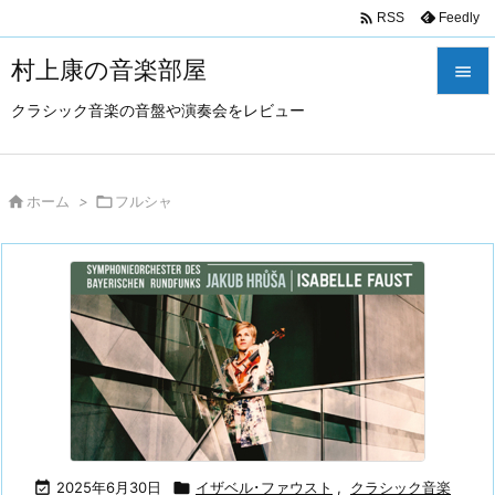

Feedly
RSS
村上康の音楽部屋

クラシック音楽の音盤や演奏会をレビュー

メニュ

サイド

ホーム
>

フルシャ

前へ

次へ

検索

2025年6月30日

イザベル･ファウスト
,
クラシック音楽