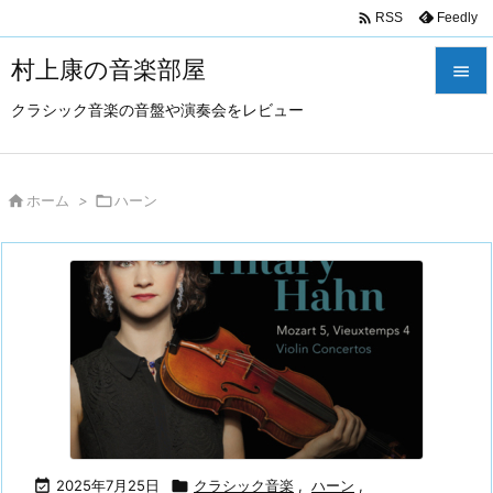

Feedly
RSS
村上康の音楽部屋

クラシック音楽の音盤や演奏会をレビュー

メニュ

サイド

ホーム
>

ハーン

前へ

次へ

検索

2025年7月25日

クラシック音楽
,
ハーン
,