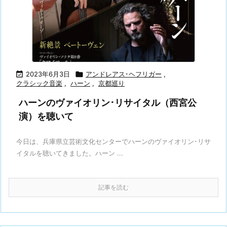

2023年6月3日

アンドレアス･ヘフリガー
,
クラシック音楽
,
ハーン
,
京都巡り
ハーンのヴァイオリン･リサイタル（西宮公
演）を聴いて
今日は、兵庫県立芸術文化センターでハーンのヴァイオリン･リサ
イタルを聴いてきました。ハーン ...
記事を読む