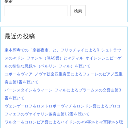
検索
検索
最近の投稿
東本願寺での「京都夜市」と、フリッチャイによるR･シュトラウ
スの≪ドン･ファン≫（RIAS響）と≪ティル･オイレンシュピーゲ
ルの愉快な悪戯≫（ベルリン･フィル）を聴いて
ユボー＆ヴィア･ノヴァ弦楽四重奏団によるフォーレのピアノ五重
奏曲第1番を聴いて
バーンスタイン＆ウィーン･フィルによるブラームスの交響曲第3
番を聴いて
ヴェンゲーロフ＆ロストロポーヴィチ＆ロンドン響によるプロコ
フィエフのヴァイオリン協奏曲第1,2番を聴いて
ワルター＆コロンビア響によるハイドンの≪V字≫と≪軍隊≫を聴