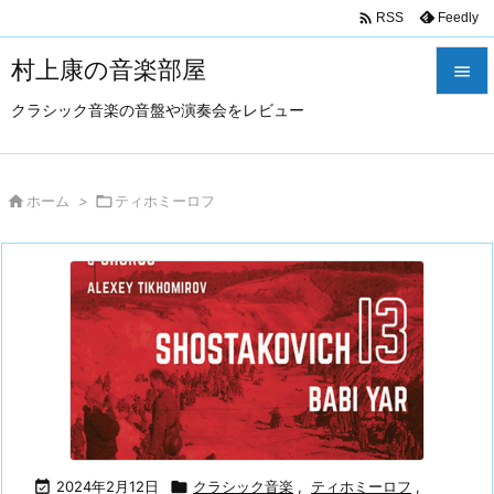

Feedly
RSS
村上康の音楽部屋

クラシック音楽の音盤や演奏会をレビュー

メニュ

サイド

ホーム
>

ティホミーロフ

前へ

次へ

検索

2024年2月12日

クラシック音楽
,
ティホミーロフ
,