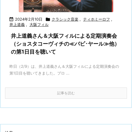

2024年2月10日

クラシック音楽
,
ティホミーロフ
,
井上道義
,
大阪フィル
井上道義さん＆大阪フィルによる定期演奏会
（ショスタコーヴィチの≪バビ･ヤール≫他）
の第1日目を聴いて
昨日（2/9）は、井上道義さん＆大阪フィルによる定期演奏会の
第1日目を聴いてきました。プロ ...
記事を読む