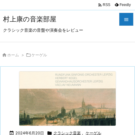

Feedly
RSS
村上康の音楽部屋

クラシック音楽の音盤や演奏会をレビュー

メニュ

サイド

ホーム
>

ケーゲル

前へ

次へ

検索

2024年6月20日

クラシック音楽
,
ケーゲル