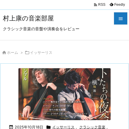

Feedly
RSS
村上康の音楽部屋

クラシック音楽の音盤や演奏会をレビュー

メニュ

サイド

ホーム
>

イッサーリス

前へ

次へ

検索

2025年10月18日

イッサーリス
,
クラシック音楽
,